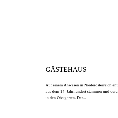
März 30, 2020
In
By
sgoos
GÄSTEHAUS
Auf einem Anwesen in Niederösterreich ents
aus dem 14. Jahrhundert stammen und deren
in den Obstgarten. Der...