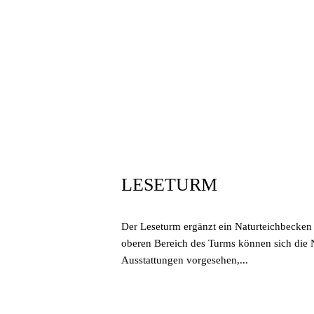
März 31, 2020
In
By
sgoos
LESETURM
Der Leseturm ergänzt ein Naturteichbecken 
oberen Bereich des Turms können sich die N
Ausstattungen vorgesehen,...