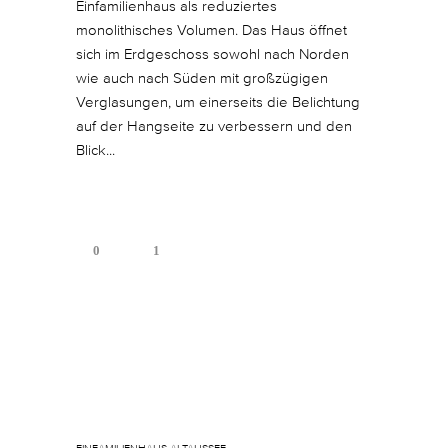
Einfamilienhaus als reduziertes
monolithisches Volumen. Das Haus öffnet
sich im Erdgeschoss sowohl nach Norden
wie auch nach Süden mit großzügigen
Verglasungen, um einerseits die Belichtung
auf der Hangseite zu verbessern und den
Blick...
0
1
Januar 11, 2018
In
By
sgoos