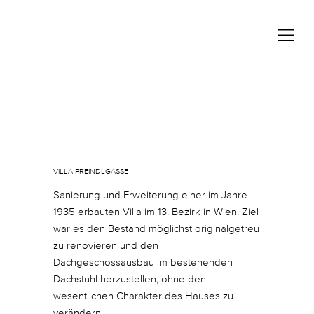
Oktober 22, 2024
In
By
sgoos
VILLA PREINDLGASSE
Sanierung und Erweiterung einer im Jahre
1935 erbauten Villa im 13. Bezirk in Wien. Ziel
war es den Bestand möglichst originalgetreu
zu renovieren und den
Dachgeschossausbau im bestehenden
Dachstuhl herzustellen, ohne den
wesentlichen Charakter des Hauses zu
verändern....