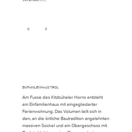
0
0
Februar 15, 2019
In
By
sgoos
EINFAMILIENHAUS TIROL
Am Fusse des Kitzbüheler Horns entsteht
ein Einfamilienhaus mit eingegliederter
Ferienwohnung. Das Volumen teilt sich in
den, an die örtliche Bautradition angelehnten
massiven Sockel und ein Obergeschoss mit