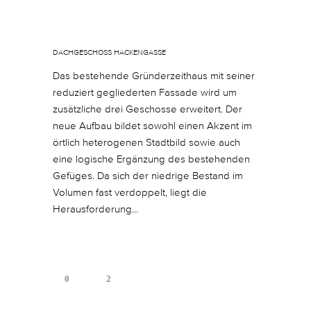
Januar 11, 2018
In
By
sgoos
DACHGESCHOSS HACKENGASSE
Das bestehende Gründerzeithaus mit seiner
reduziert gegliederten Fassade wird um
zusätzliche drei Geschosse erweitert. Der
neue Aufbau bildet sowohl einen Akzent im
örtlich heterogenen Stadtbild sowie auch
eine logische Ergänzung des bestehenden
Gefüges. Da sich der niedrige Bestand im
Volumen fast verdoppelt, liegt die
Herausforderung...
0
2