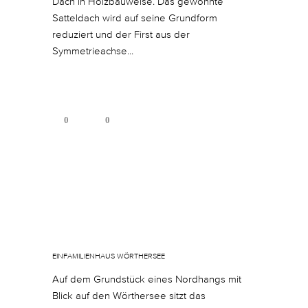
Dach in Holzbauweise. Das gewohnte
Satteldach wird auf seine Grundform
reduziert und der First aus der
Symmetrieachse...
0
0
Juli 22, 2020
In
By
sgoos
EINFAMILIENHAUS WÖRTHERSEE
Auf dem Grundstück eines Nordhangs mit
Blick auf den Wörthersee sitzt das